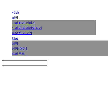
HOME
설비
그라비어 인쇄기
드라이 라미네이팅기
파우치 가공기
제품
삼방
삼방(형상)
스파우트
Search
검색
Log In
로그인
Cart
장바구니