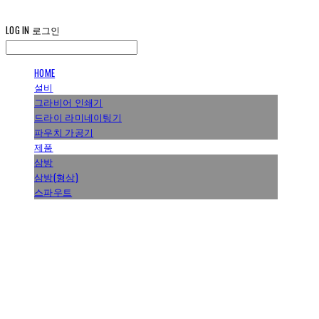
LOG IN
로그인
HOME
설비
그라비어 인쇄기
드라이 라미네이팅기
파우치 가공기
제품
삼방
삼방(형상)
스파우트
HYUNDAIPACK