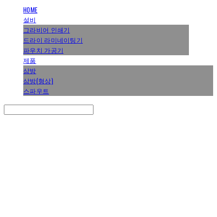
HOME
설비
그라비어 인쇄기
드라이 라미네이팅기
파우치 가공기
제품
삼방
삼방(형상)
스파우트
Search
검색
Log In
로그인
Cart
장바구니